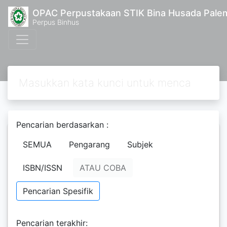
OPAC Perpustakaan STIK Bina Husada Pal
Perpus Binhus
Pencarian berdasarkan :
SEMUA
Pengarang
Subjek
Cara Jitu Mengatasi
Impotensi
ISBN/ISSN
ATAU COBA
Anurogo, Dito
Pencarian Spesifik
Edisi
-
Pencarian terakhir:
ISBN/ISSN