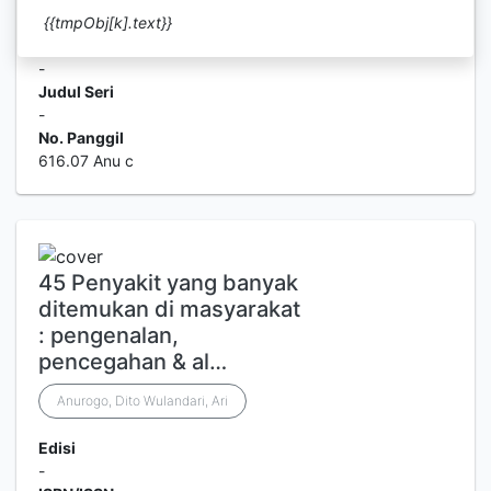
9789792925562
{{tmpObj[k].text}}
Deskripsi Fisik
-
Judul Seri
-
No. Panggil
616.07 Anu c
45 Penyakit yang banyak
ditemukan di masyarakat
: pengenalan,
pencegahan & al…
Anurogo, Dito Wulandari, Ari
Edisi
-