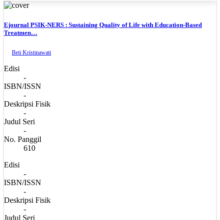
Ejournal PSIK-NERS : Sustaining Quality of Life with Education-Based
Treatmen…
Beti Kristinawati
Edisi
-
ISBN/ISSN
-
Deskripsi Fisik
-
Judul Seri
-
No. Panggil
610
Edisi
-
ISBN/ISSN
-
Deskripsi Fisik
-
Judul Seri