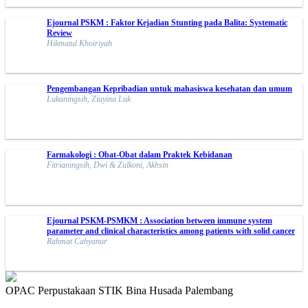
Ejournal PSKM : Faktor Kejadian Stunting pada Balita: Systematic
Review
Hikmatul Khoiriyah
Pengembangan Kepribadian untuk mahasiswa kesehatan dan umum
Lukaningsih, Ziuyina Luk
Farmakologi : Obat-Obat dalam Praktek Kebidanan
Fitrianingsih, Dwi & Zulkoni, Akhsin
Ejournal PSKM-PSMKM : Association between immune system
parameter and clinical characteristics among patients with solid cancer
Rahmat Cahyanur
OPAC Perpustakaan STIK Bina Husada Palembang