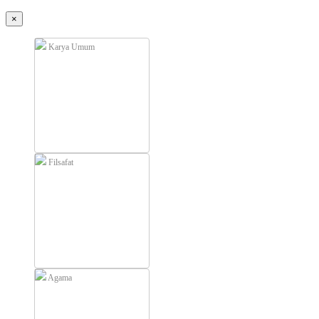
×
Karya Umum
Filsafat
Agama