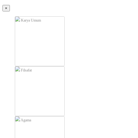
×
Karya Umum
Filsafat
Agama