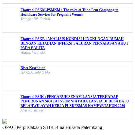
Ejournal PSKM-PSMKM : The roles of Tuha Peut Gampong in
Healthcare Services for Pregnant Women
Teungku Nih Farisni
Ejournal PSKB : ANALISIS KONDISI LINGKUNGAN RUMAH
DENGAN KEJADIAN INFEKSI SALURAN PERNAFASAN AKUT
PADA BALITA
Wijaya, Vera. dkk
Riset Kesehatan
sINAGA, mANOTAR
Ejournal PSIK : PENGARUH SENAM LANSIA TERHADAP
PENURUNAN SKALA INSOMNIA PADA LANSIA DI DESA BATU
BELAHWILAYAH KERJA PUSKESMAS KAMPARTAHUN 2020
Alvis Kurniawan
OPAC Perpustakaan STIK Bina Husada Palembang