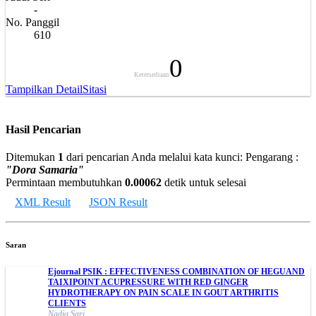
-
No. Panggil
610
0
Ketersediaan
Tampilkan Detail
Sitasi
Hasil Pencarian
Ditemukan
1
dari pencarian Anda melalui kata kunci:
Pengarang :
"Dora Samaria"
Permintaan membutuhkan
0.00062
detik untuk selesai
XML Result
JSON Result
Saran
Ejournal PSIK : EFFECTIVENESS COMBINATION OF HEGUAND
TAIXIPOINT ACUPRESSURE WITH RED GINGER
HYDROTHERAPY ON PAIN SCALE IN GOUT ARTHRITIS
CLIENTS
Nadia Sari