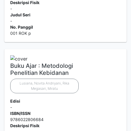
Deskripsi Fisik
-
Judul Seri
-
No. Panggil
001 ROK p
Buku Ajar : Metodologi
Penelitian Kebidanan
Lusiana, Novita Andriyani, Rika
Megasari, Miratu
Edisi
-
ISBN/ISSN
9786022806684
Deskripsi Fisik