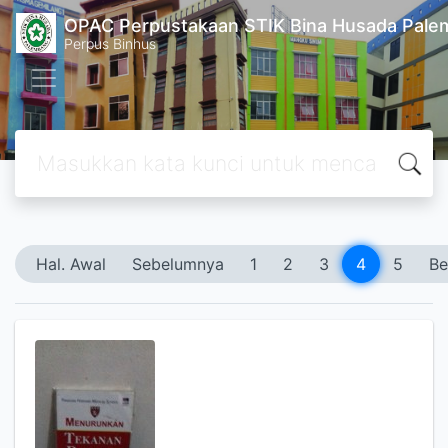
OPAC Perpustakaan STIK Bina Husada Pal
Perpus Binhus
Hal. Awal
Sebelumnya
1
2
3
4
5
Be