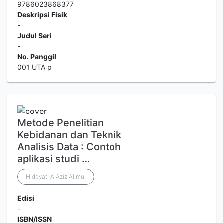
9786023868377
Deskripsi Fisik
-
Judul Seri
-
No. Panggil
001 UTA p
Metode Penelitian
Kebidanan dan Teknik
Analisis Data : Contoh
aplikasi studi …
Hidayat, A Aziz Alimul
Edisi
-
ISBN/ISSN