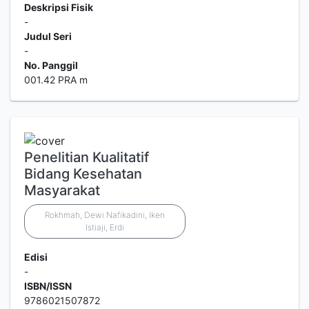
Deskripsi Fisik
-
Judul Seri
-
No. Panggil
001.42 PRA m
Penelitian Kualitatif
Bidang Kesehatan
Masyarakat
Rokhmah, Dewi Nafikadini, Iken
Istiaji, Erdi
Edisi
-
ISBN/ISSN
9786021507872