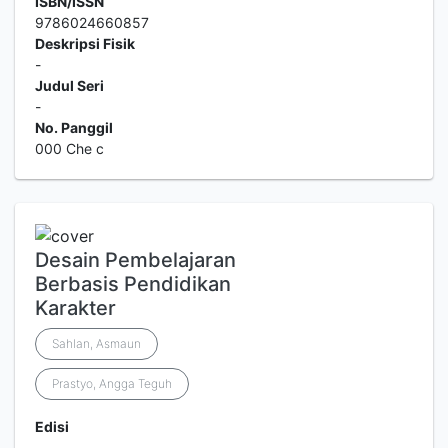
ISBN/ISSN
9786024660857
Deskripsi Fisik
-
Judul Seri
-
No. Panggil
000 Che c
Desain Pembelajaran
Berbasis Pendidikan
Karakter
Sahlan, Asmaun
Prastyo, Angga Teguh
Edisi
-