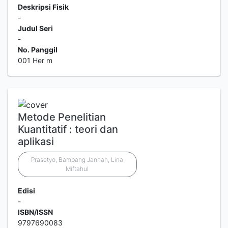
Deskripsi Fisik
-
Judul Seri
-
No. Panggil
001 Her m
Metode Penelitian
Kuantitatif : teori dan
aplikasi
Prasetyo, Bambang Jannah, Lina
Miftahul
Edisi
-
ISBN/ISSN
9797690083