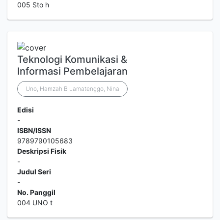
005 Sto h
Teknologi Komunikasi &
Informasi Pembelajaran
Uno, Hamzah B Lamatenggo, Nina
Edisi
-
ISBN/ISSN
9789790105683
Deskripsi Fisik
-
Judul Seri
-
No. Panggil
004 UNO t