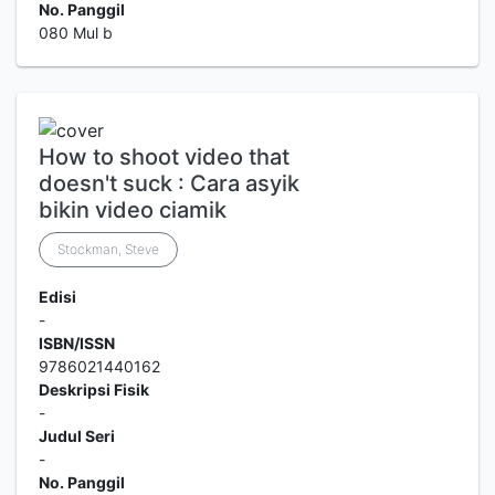
No. Panggil
080 Mul b
How to shoot video that
doesn't suck : Cara asyik
bikin video ciamik
Stockman, Steve
Edisi
-
ISBN/ISSN
9786021440162
Deskripsi Fisik
-
Judul Seri
-
No. Panggil