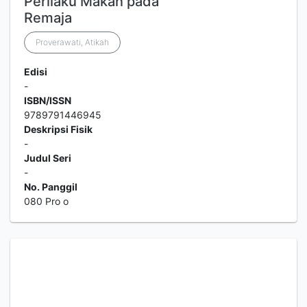
Perilaku Makan pada
Remaja
Proverawati, Atikah
Edisi
-
ISBN/ISSN
9789791446945
Deskripsi Fisik
-
Judul Seri
-
No. Panggil
080 Pro o