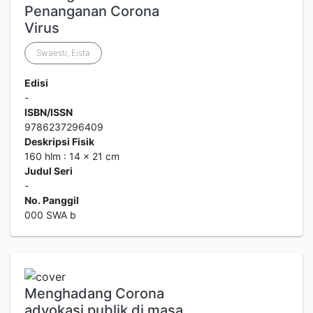
Penanganan Corona
Virus
Swaesti, Eista
Edisi
-
ISBN/ISSN
9786237296409
Deskripsi Fisik
160 hlm : 14 x 21 cm
Judul Seri
-
No. Panggil
000 SWA b
Menghadang Corona
advokasi publik di masa