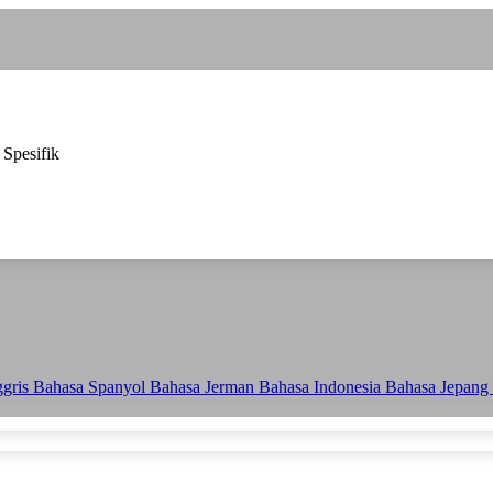
 Spesifik
ggris
Bahasa Spanyol
Bahasa Jerman
Bahasa Indonesia
Bahasa Jepang