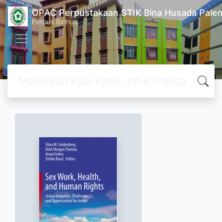
OPAC Perpustakaan STIK Bina Husada Pal
Perpus Binhus