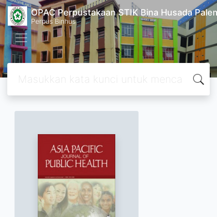
OPAC Perpustakaan STIK Bina Husada Pal
Perpus Binhus