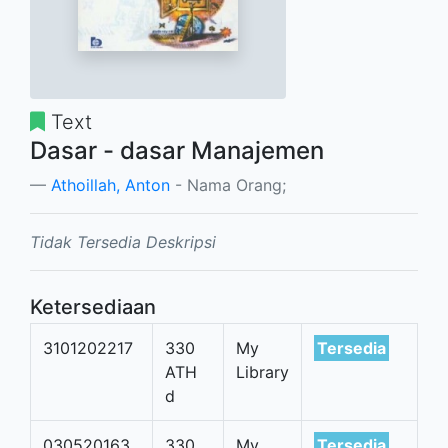
Text
Dasar - dasar Manajemen
Athoillah, Anton
- Nama Orang;
Tidak Tersedia Deskripsi
Ketersediaan
3101202217
330
My
Tersedia
ATH
Library
d
030520163
330
My
Tersedia