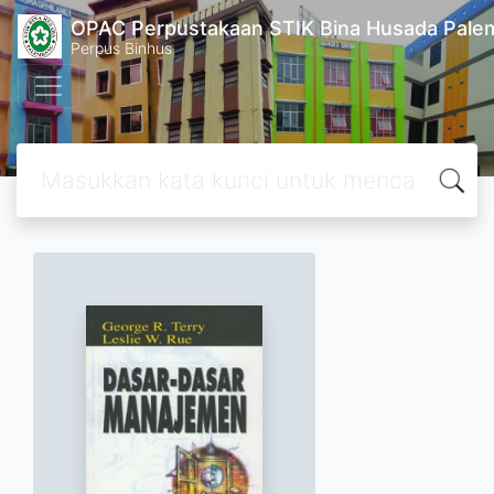
OPAC Perpustakaan STIK Bina Husada Pal
Perpus Binhus