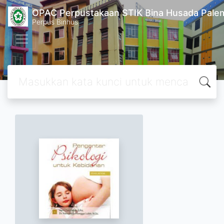
OPAC Perpustakaan STIK Bina Husada Pal
Perpus Binhus