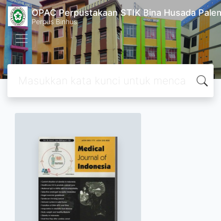
OPAC Perpustakaan STIK Bina Husada Pal
Perpus Binhus