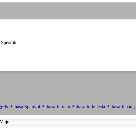
 Spesifik
ggris
Bahasa Spanyol
Bahasa Jerman
Bahasa Indonesia
Bahasa Jepang