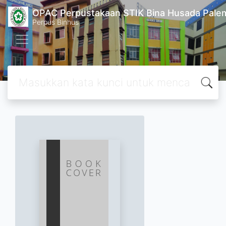
OPAC Perpustakaan STIK Bina Husada Pal
Perpus Binhus