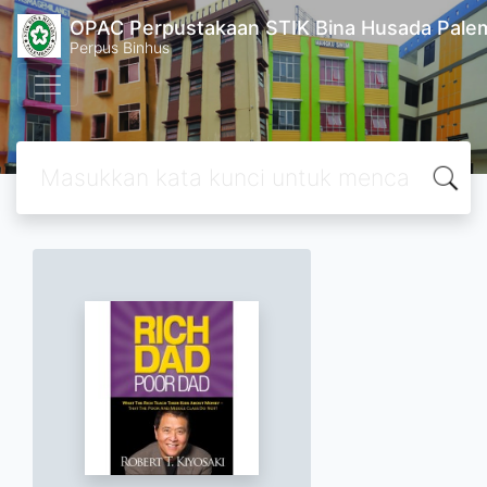
OPAC Perpustakaan STIK Bina Husada Pal
Perpus Binhus