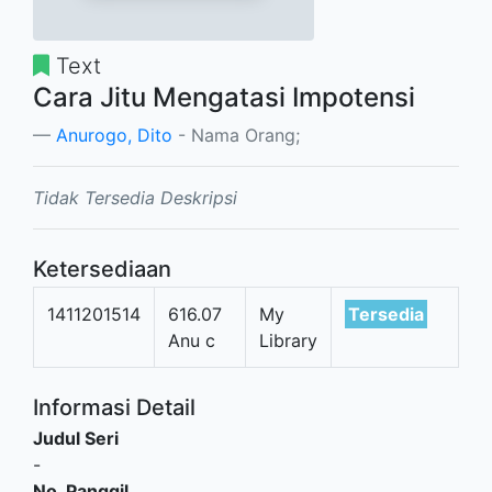
Text
Cara Jitu Mengatasi Impotensi
Anurogo, Dito
- Nama Orang;
Tidak Tersedia Deskripsi
Ketersediaan
1411201514
616.07
My
Tersedia
Anu c
Library
Informasi Detail
Judul Seri
-
No. Panggil