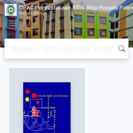
OPAC Perpustakaan STIK Bina Husada Pal
Perpus Binhus