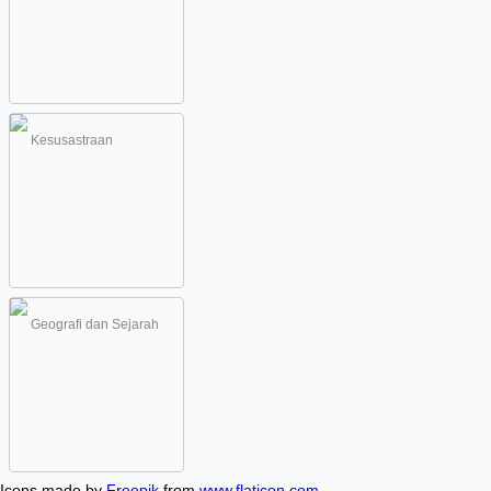
Kesusastraan
Geografi dan Sejarah
Icons made by
Freepik
from
www.flaticon.com