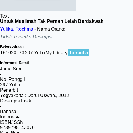
Text
Untuk Muslimah Tak Pernah Lelah Berdakwah
Yulika, Rochma
- Nama Orang;
Tidak Tersedia Deskripsi
Ketersediaan
161020173
297 Yul u
My Library
Tersedia
Informasi Detail
Judul Seri
-
No. Panggil
297 Yul u
Penerbit
Yogyakarta
:
Darul Uswah
.,
2012
Deskripsi Fisik
-
Bahasa
Indonesia
ISBN/ISSN
9789798143076
Klasifikasi