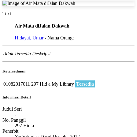
Text
Air Mata diJalan Dakwah
Hidayat, Umar
- Nama Orang;
Tidak Tersedia Deskripsi
Ketersediaan
01082017011
297 Hid a
My Library
Tersedia
Informasi Detail
Judul Seri
-
No. Panggil
297 Hid a
Penerbit
Yogyakarta
:
Darul Uswah
.,
2012