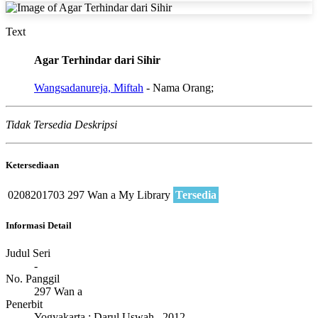
Text
Agar Terhindar dari Sihir
Wangsadanureja, Miftah
- Nama Orang;
Tidak Tersedia Deskripsi
Ketersediaan
0208201703
297 Wan a
My Library
Tersedia
Informasi Detail
Judul Seri
-
No. Panggil
297 Wan a
Penerbit
Yogyakarta
:
Darul Uswah
.,
2012