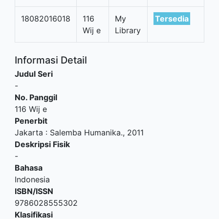
18082016018
116
My
Tersedia
Wij e
Library
Informasi Detail
Judul Seri
-
No. Panggil
116 Wij e
Penerbit
Jakarta
:
Salemba Humanika
.,
2011
Deskripsi Fisik
-
Bahasa
Indonesia
ISBN/ISSN
9786028555302
Klasifikasi