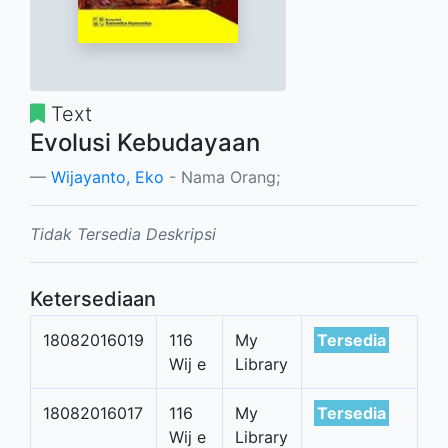
Text
Evolusi Kebudayaan
Wijayanto, Eko
- Nama Orang;
Tidak Tersedia Deskripsi
Ketersediaan
18082016019
116
My
Tersedia
Wij e
Library
18082016017
116
My
Tersedia
Wij e
Library