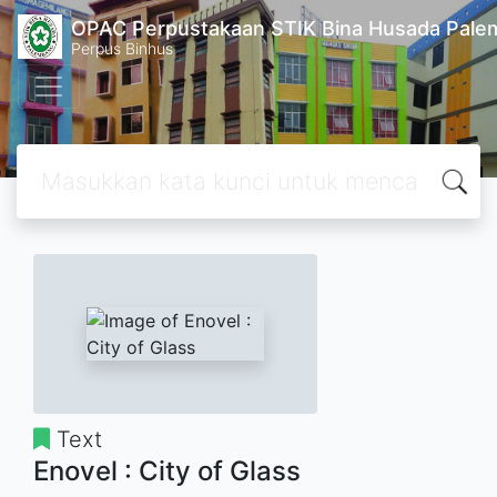
OPAC Perpustakaan STIK Bina Husada Pal
Perpus Binhus
Text
Enovel : City of Glass