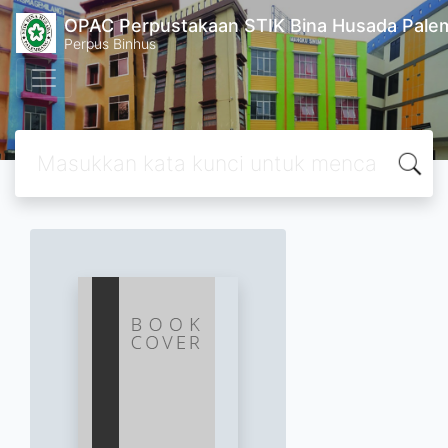
OPAC Perpustakaan STIK Bina Husada Pal
Perpus Binhus