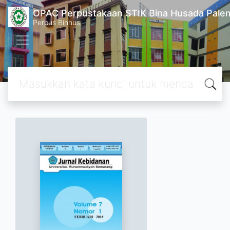
OPAC Perpustakaan STIK Bina Husada Pal
Perpus Binhus