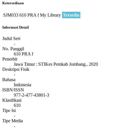
Ketersediaan
SJM033
610 PRA f
My Library
Tersedia
Informasi Detail
Judul Seri
-
No. Panggil
610 PRA f
Penerbit
Jawa Timur
:
STIKes Pemkab Jombang
.,
2020
Deskripsi Fisik
-
Bahasa
Indonesia
ISBN/ISSN
977-2-477-43801-3
Klasifikasi
610
Tipe Isi
-
Tipe Media
-