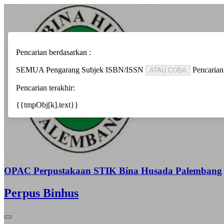
Pencarian berdasarkan :
SEMUA
Pengarang
Subjek
ISBN/ISSN
Pencarian
ATAU COBA
Pencarian terakhir:
{{tmpObj[k].text}}
OPAC Perpustakaan STIK Bina Husada Palembang
Perpus Binhus