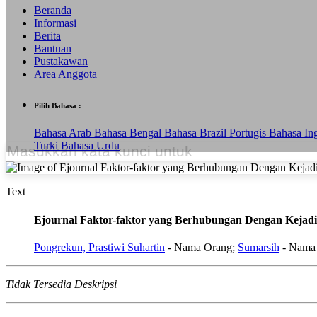
Beranda
Informasi
Berita
Bantuan
Pustakawan
Area Anggota
Pilih Bahasa :
Bahasa Arab
Bahasa Bengal
Bahasa Brazil Portugis
Bahasa In
Turki
Bahasa Urdu
Text
Ejournal Faktor-faktor yang Berhubungan Dengan Kejadia
Pongrekun, Prastiwi Suhartin
- Nama Orang;
Sumarsih
- Nama
Tidak Tersedia Deskripsi