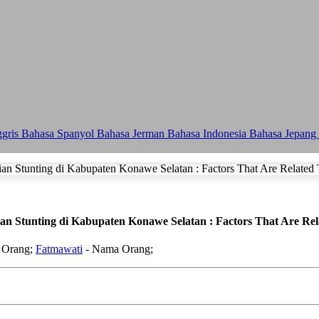
ggris
Bahasa Spanyol
Bahasa Jerman
Bahasa Indonesia
Bahasa Jepang
n Stunting di Kabupaten Konawe Selatan : Factors That Are Rela
 Orang;
Fatmawati
- Nama Orang;