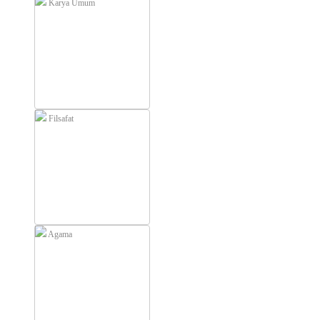
Karya Umum
Filsafat
Agama