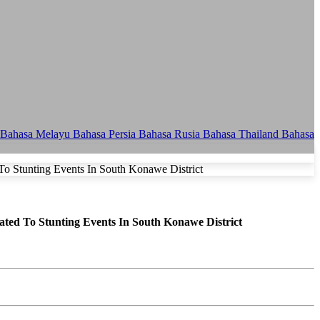
Bahasa Melayu
Bahasa Persia
Bahasa Rusia
Bahasa Thailand
Bahasa
ted To Stunting Events In South Konawe District