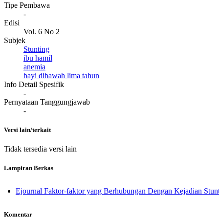
Tipe Pembawa
-
Edisi
Vol. 6 No 2
Subjek
Stunting
ibu hamil
anemia
bayi dibawah lima tahun
Info Detail Spesifik
-
Pernyataan Tanggungjawab
-
Versi lain/terkait
Tidak tersedia versi lain
Lampiran Berkas
Ejournal Faktor-faktor yang Berhubungan Dengan Kejadian Stunt
Komentar