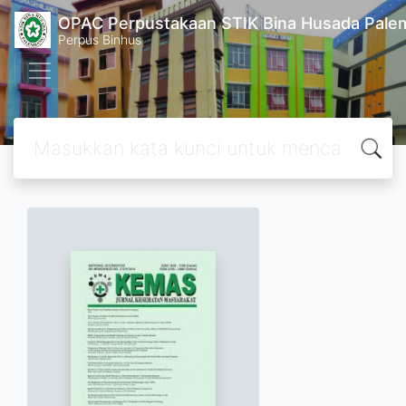
OPAC Perpustakaan STIK Bina Husada Pal
Perpus Binhus