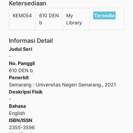
Ketersediaan
KEM054
610 DEN
My
Tersedia
b
Library
Informasi Detail
Judul Seri
-
No. Panggil
610 DEN b
Penerbit
Semarang
:
Universitas Negeri Semarang
.,
2021
Deskripsi Fisik
-
Bahasa
English
ISBN/ISSN
2355-3596