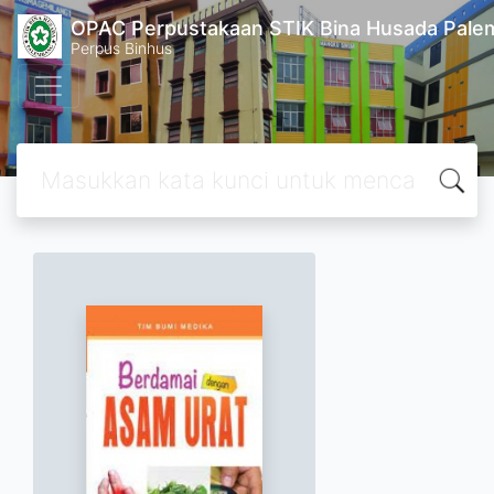
OPAC Perpustakaan STIK Bina Husada Pal
Perpus Binhus