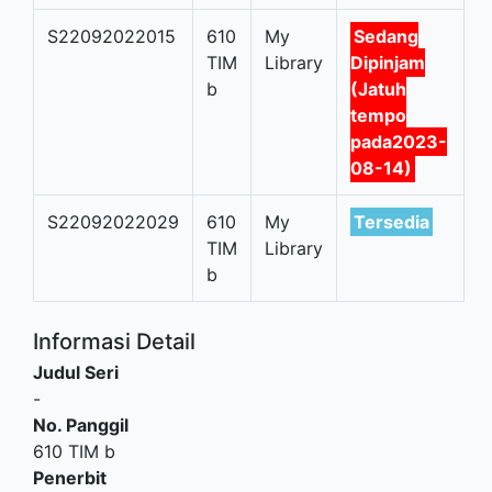
S22092022015
610
My
Sedang
TIM
Library
Dipinjam
b
(Jatuh
tempo
pada2023-
08-14)
S22092022029
610
My
Tersedia
TIM
Library
b
Informasi Detail
Judul Seri
-
No. Panggil
610 TIM b
Penerbit