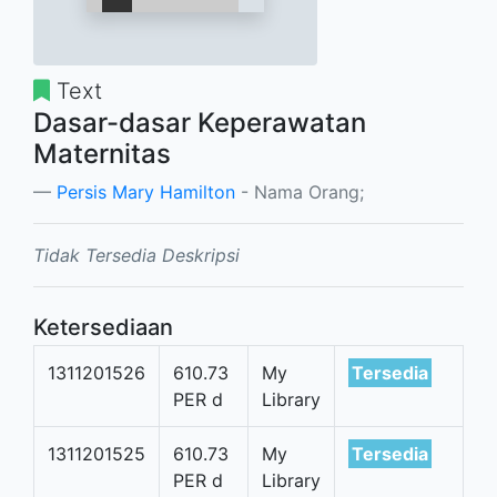
Text
Dasar-dasar Keperawatan
Maternitas
Persis Mary Hamilton
- Nama Orang;
Tidak Tersedia Deskripsi
Ketersediaan
1311201526
610.73
My
Tersedia
PER d
Library
1311201525
610.73
My
Tersedia
PER d
Library