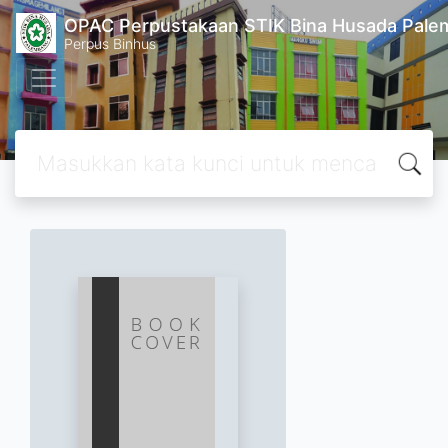
OPAC Perpustakaan STIK Bina Husada Pal
Perpus Binhus