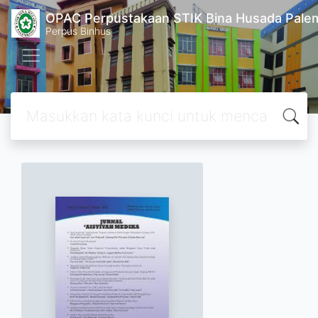
OPAC Perpustakaan STIK Bina Husada Pal
Perpus Binhus