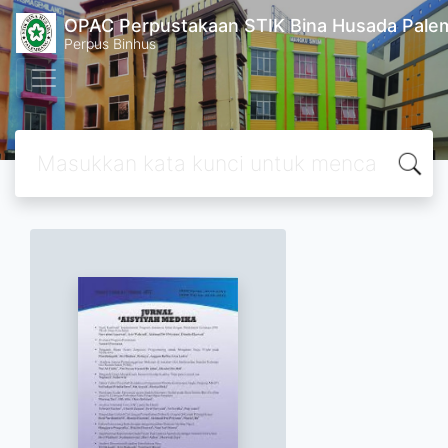
OPAC Perpustakaan STIK Bina Husada Pal
Perpus Binhus