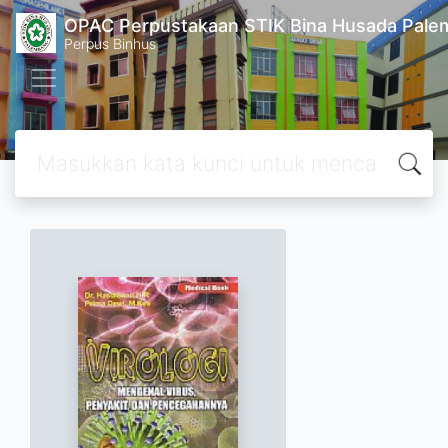
OPAC Perpustakaan STIK Bina Husada Pal
Perpus Binhus