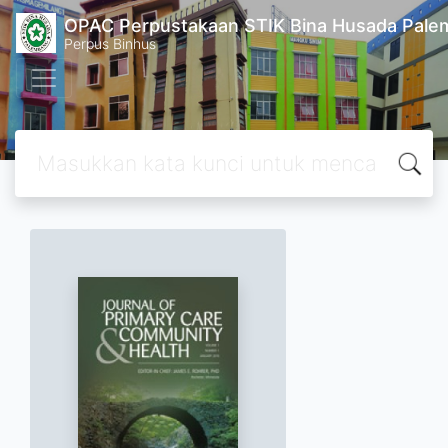
OPAC Perpustakaan STIK Bina Husada Pal
Perpus Binhus