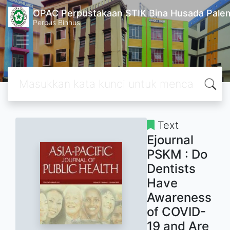
OPAC Perpustakaan STIK Bina Husada Pal
Perpus Binhus
Text
Ejournal
PSKM : Do
Dentists
Have
Awareness
of COVID-
19 and Are