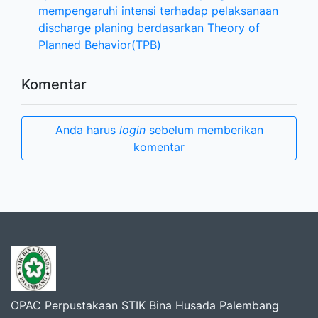
mempengaruhi intensi terhadap pelaksanaan
discharge planing berdasarkan Theory of
Planned Behavior(TPB)
Komentar
Anda harus
login
sebelum memberikan
komentar
OPAC Perpustakaan STIK Bina Husada Palembang