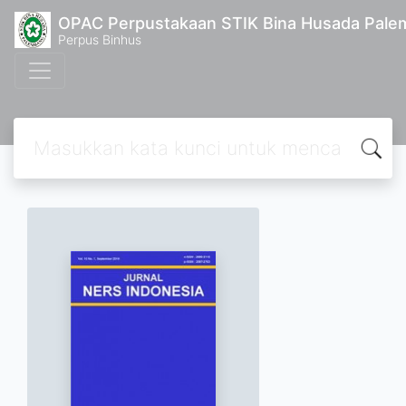
OPAC Perpustakaan STIK Bina Husada Pal
Perpus Binhus