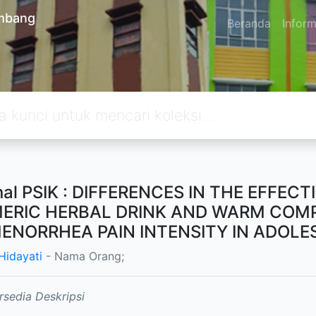
embang
Beranda
Inform
nal PSIK : DIFFERENCES IN THE EFFE
ERIC HERBAL DRINK AND WARM COMP
ENORRHEA PAIN INTENSITY IN ADOL
Hidayati
- Nama Orang;
rsedia Deskripsi