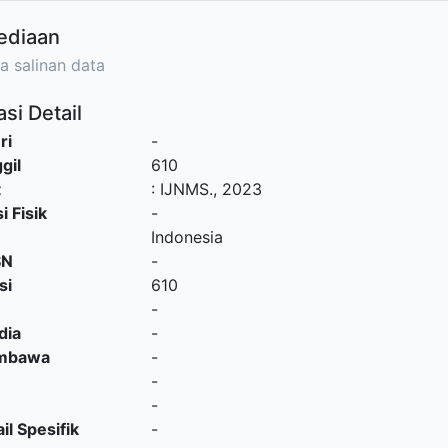
ediaan
a salinan data
si Detail
ri
-
gil
610
t
:
IJNMS
.,
2023
i Fisik
-
Indonesia
SN
-
si
610
-
dia
-
embawa
-
-
-
il Spesifik
-