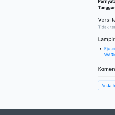
Pernyat
Tanggu
Versi l
Tidak ter
Lampir
Ejou
WARM
Komen
Anda 