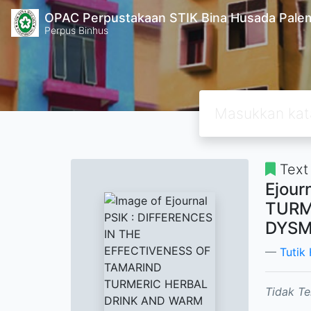
OPAC Perpustakaan STIK Bina Husada Pal
Perpus Binhus
Text
Ejour
TURM
DYSM
Tutik 
Tidak Te