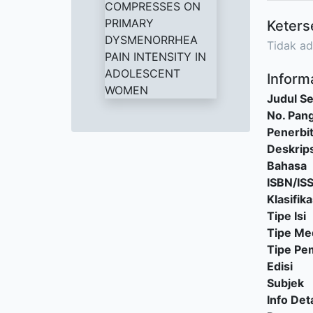
Keters
Tidak ad
Informa
Judul Se
No. Pang
Penerbi
Deskrips
Bahasa
ISBN/IS
Klasifika
Tipe Isi
Tipe Me
Tipe P
Edisi
Subjek
Info Deta