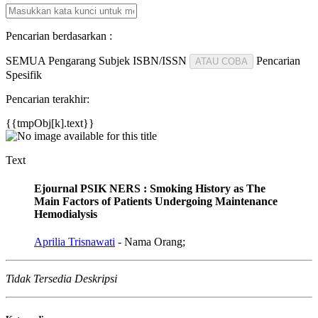
Pencarian berdasarkan :
SEMUA
Pengarang
Subjek
ISBN/ISSN
Pencarian
ATAU COBA
Spesifik
Pencarian terakhir:
{{tmpObj[k].text}}
Text
Ejournal PSIK NERS : Smoking History as The
Main Factors of Patients Undergoing Maintenance
Hemodialysis
Aprilia Trisnawati
- Nama Orang;
Tidak Tersedia Deskripsi