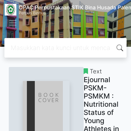
OPAC Perpustakaan STIK Bina Husada Pal
Perpus Binhus
Text
Ejournal
PSKM-
PSMKM :
Nutritional
Status of
Young
Athletes in