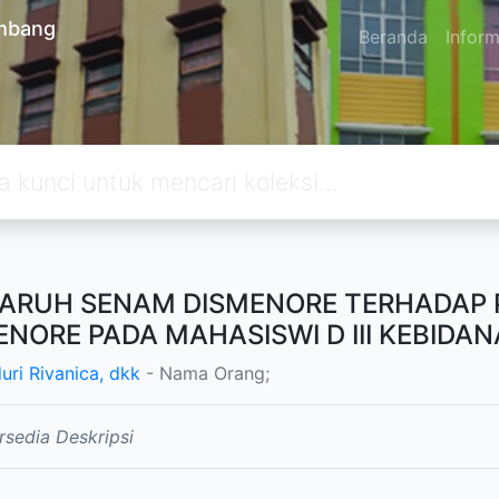
embang
Beranda
Inform
ARUH SENAM DISMENORE TERHADAP 
ENORE PADA MAHASISWI D III KEBIDA
uri Rivanica, dkk
- Nama Orang;
rsedia Deskripsi