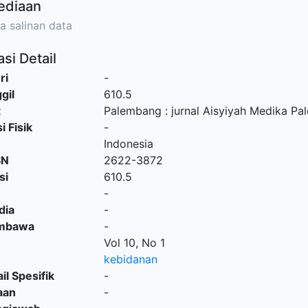
ediaan
a salinan data
si Detail
ri
-
gil
610.5
t
Palembang
:
jurnal Aisyiyah Medika P
i Fisik
-
Indonesia
SN
2622-3872
si
610.5
-
dia
-
embawa
-
Vol 10, No 1
kebidanan
il Spesifik
-
aan
-