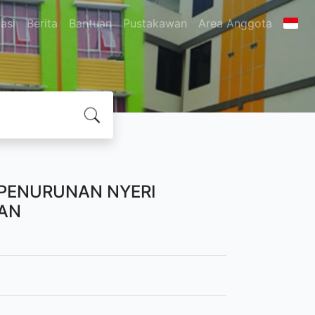
asi
Berita
Bantuan
Pustakawan
Area Anggota
PENURUNAN NYERI
NAN