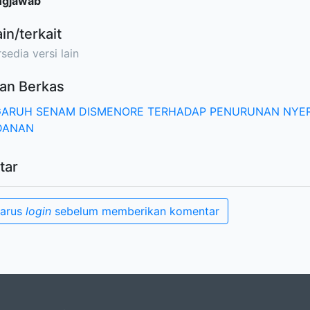
ngjawab
ain/terkait
sedia versi lain
an Berkas
ARUH SENAM DISMENORE TERHADAP PENURUNAN NYERI 
DANAN
tar
harus
login
sebelum memberikan komentar