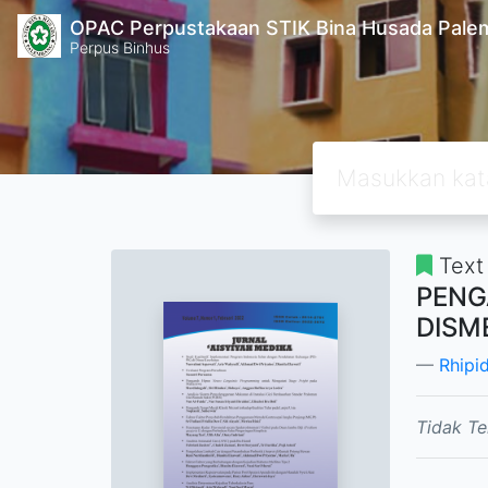
OPAC Perpustakaan STIK Bina Husada Pal
Perpus Binhus
Text
PENG
DISM
Rhipid
Tidak Te