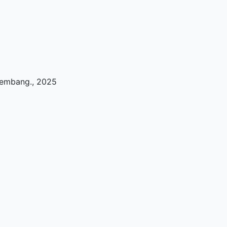
alembang
.,
2025