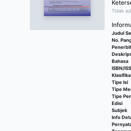
Keters
Tidak ad
Informa
Judul Se
No. Pang
Penerbi
Deskrips
Bahasa
ISBN/IS
Klasifika
Tipe Isi
Tipe Me
Tipe P
Edisi
Subjek
Info Deta
Pernyat