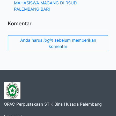
MAHASISWA MAGANG DI RSUD
PALEMBANG BARI
Komentar
Anda harus
login
sebelum memberikan
komentar
OPAC Perpustakaan STIK Bina Husada Palembang