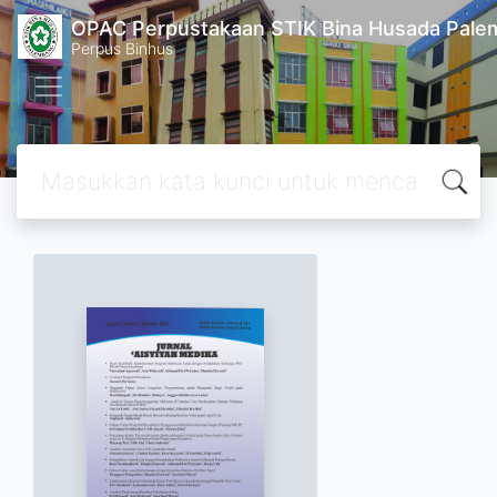
OPAC Perpustakaan STIK Bina Husada Pal
Perpus Binhus