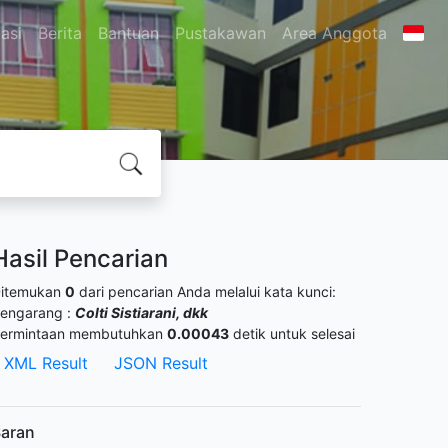
asi
Berita
Bantuan
Pustakawan
Area Anggota
Hasil Pencarian
itemukan
0
dari pencarian Anda melalui kata kunci:
engarang :
Colti Sistiarani, dkk
ermintaan membutuhkan
0.00043
detik untuk selesai
XML Result
JSON Result
aran