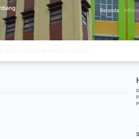
embang
Beranda
Inform
D
P
P
S