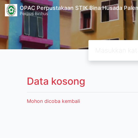
OPAC Perpustakaan STIK Bina Husada Pal
Perpus Binhus
Data kosong
Mohon dicoba kembali