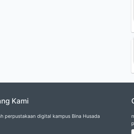
ang Kami
lah perpustakaan digital kampus Bina Husada
m
p