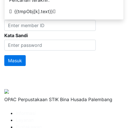
Pencarian terakhir:
sandi, hubungi staf perpustakaan.
{{tmpObj[k].text}}
ID Anggota
Kata Sandi
OPAC Perpustakaan STIK Bina Husada Palembang
Informasi
Layanan
Pustakawan