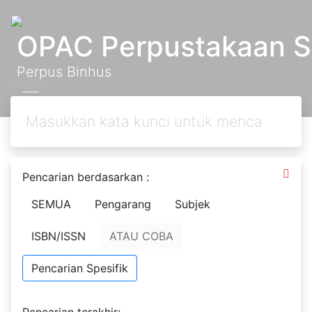
OPAC Perpustakaan S
Perpus Binhus
Masuk Anggota
Pencarian berdasarkan :
Perpustakaan
SEMUA
Pengarang
Subjek
ISBN/ISSN
ATAU COBA
Pencarian Spesifik
Masukan ID anggota serta kata sandi yang diberikan
oleh administrator sistem perpustakaan. Jika Anda
anggota perpustakaan namun belum memiliki kata