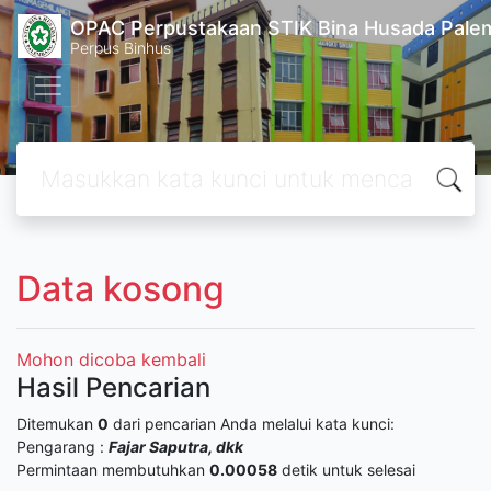
OPAC Perpustakaan STIK Bina Husada Pal
Perpus Binhus
Data kosong
Mohon dicoba kembali
Hasil Pencarian
Ditemukan
0
dari pencarian Anda melalui kata kunci:
Pengarang :
Fajar Saputra, dkk
Permintaan membutuhkan
0.00058
detik untuk selesai