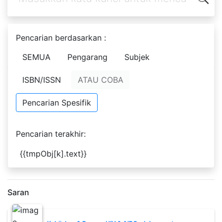
Pencarian berdasarkan :
Data kosong
SEMUA
Pengarang
Subjek
ISBN/ISSN
ATAU COBA
Mohon dicoba kembali
Hasil Pencarian
Pencarian Spesifik
Ditemukan
0
dari pencarian Anda melalui kata kunci:
Pengarang :
Feldman, Robert S
Pencarian terakhir:
Permintaan membutuhkan
0.00031
detik untuk selesai
{{tmpObj[k].text}}
XML Result
JSON Result
Saran