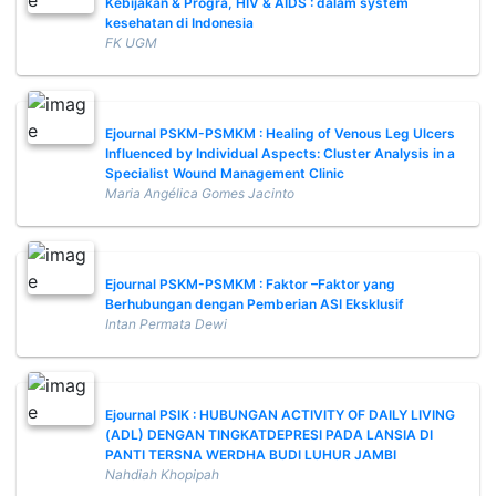
Kebijakan & Progra, HIV & AIDS : dalam system
kesehatan di Indonesia
FK UGM
Ejournal PSKM-PSMKM : Healing of Venous Leg Ulcers
Influenced by Individual Aspects: Cluster Analysis in a
Specialist Wound Management Clinic
Maria Angélica Gomes Jacinto
Ejournal PSKM-PSMKM : Faktor –Faktor yang
Berhubungan dengan Pemberian ASI Eksklusif
Intan Permata Dewi
Ejournal PSIK : HUBUNGAN ACTIVITY OF DAILY LIVING
(ADL) DENGAN TINGKATDEPRESI PADA LANSIA DI
PANTI TERSNA WERDHA BUDI LUHUR JAMBI
Nahdiah Khopipah