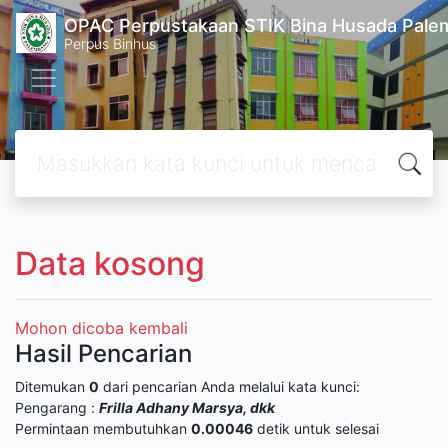
OPAC Perpustakaan STIK Bina Husada Pal
Perpus Binhus
Data kosong
Mohon dicoba kembali
Hasil Pencarian
Ditemukan
0
dari pencarian Anda melalui kata kunci:
Pengarang :
Frilla Adhany Marsya, dkk
Permintaan membutuhkan
0.00046
detik untuk selesai