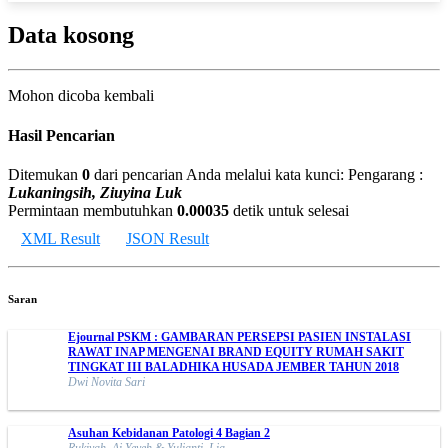
Data kosong
Mohon dicoba kembali
Hasil Pencarian
Ditemukan
0
dari pencarian Anda melalui kata kunci:
Pengarang :
Lukaningsih, Ziuyina Luk
Permintaan membutuhkan
0.00035
detik untuk selesai
XML Result
JSON Result
Saran
Ejournal PSKM : GAMBARAN PERSEPSI PASIEN INSTALASI
RAWAT INAP MENGENAI BRAND EQUITY RUMAH SAKIT
TINGKAT III BALADHIKA HUSADA JEMBER TAHUN 2018
Dwi Novita Sari
Asuhan Kebidanan Patologi 4 Bagian 2
Rukiyah, Ai Yeyeh & Yulianti, Lia