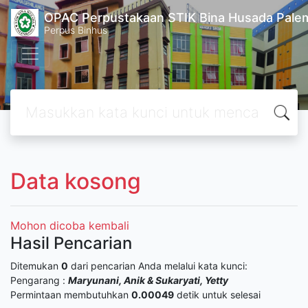
OPAC Perpustakaan STIK Bina Husada Pal
Perpus Binhus
Data kosong
Mohon dicoba kembali
Hasil Pencarian
Ditemukan
0
dari pencarian Anda melalui kata kunci:
Pengarang :
Maryunani, Anik & Sukaryati, Yetty
Permintaan membutuhkan
0.00049
detik untuk selesai