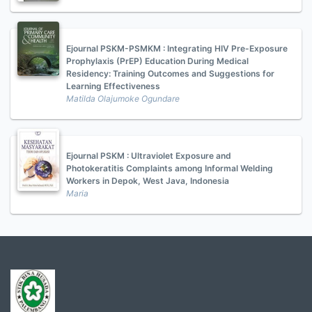
Ejournal PSKM-PSMKM : Integrating HIV Pre-Exposure
Prophylaxis (PrEP) Education During Medical
Residency: Training Outcomes and Suggestions for
Learning Effectiveness
Matilda Olajumoke Ogundare
Ejournal PSKM : Ultraviolet Exposure and
Photokeratitis Complaints among Informal Welding
Workers in Depok, West Java, Indonesia
Maria