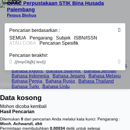
OPAC Perpustakaan STIK Bina Husada
Palembang
Perpus Binhus
Beranda
Pencarian berdasarkan :
Informasi
Berita
SEMUA
Pengarang
Subjek
ISBN/ISSN
Bantuan
ATAU COBA
Pencarian Spesifik
Pustakawan
Area Anggota
Pencarian terakhir:
Pilih Bahasa :
{{tmpObj[k].text}}
Bahasa Arab
Bahasa Bengal
Bahasa Brazil Portugis
Bahasa Inggris
Bahasa Spanyol
Bahasa Jerman
Bahasa Indonesia
Bahasa Jepang
Bahasa Melayu
Bahasa Persia
Bahasa Rusia
Bahasa Thailand
Bahasa Turki
Bahasa Urdu
Data kosong
Mohon dicoba kembali
Hasil Pencarian
Ditemukan
0
dari pencarian Anda melalui kata kunci:
Pengarang :
Moch. Achwandi, dkk
Permintaan membutuhkan
0.00034
detik untuk selesai