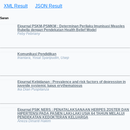
XML Result
JSON Result
Saran
Ejournal PSKM-PSMKM : Determinan Perilaku Imunisasi Measles
Rubella dengan Pendekatan Health Belief Model
Feby Febriany
Komunikasi Pendidikan
Iriantara, Yosal Syaripudin, Usep
Ejournal Kebidanan : Prevalence and risk factors of depression in
juvenile systemic lupus erythematosus
Ika Dian Puspitanza
Ejournal PSIK NERS : PENATALAKSANAAN HERPES ZOSTER DAN
HIPERTENSI PADA PASIEN LAKI-LAKI USIA 64 TAHUN MELALUI
PENDEKATAN KEDOKTERAN KELUARGA
Aneza Dinanti Hakim