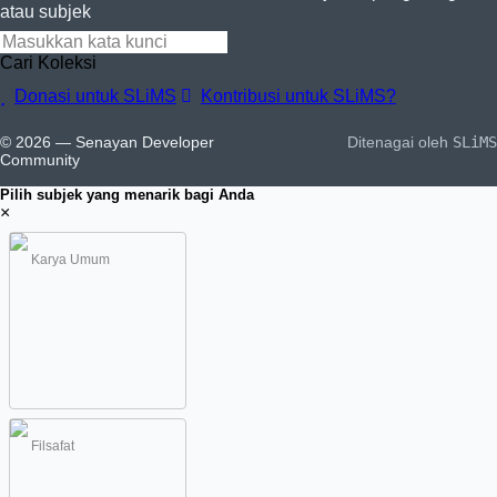
atau subjek
Cari Koleksi
Donasi untuk SLiMS
Kontribusi untuk SLiMS?
© 2026 — Senayan Developer
Ditenagai oleh
SLiMS
Community
Pilih subjek yang menarik bagi Anda
×
Karya Umum
Filsafat