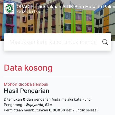
OPAC Perpustakaan STIK Bina Husada Pal
Perpus Binhus
Data kosong
Mohon dicoba kembali
Hasil Pencarian
Ditemukan
0
dari pencarian Anda melalui kata kunci:
Pengarang :
Wijayanto, Eko
Permintaan membutuhkan
0.00036
detik untuk selesai