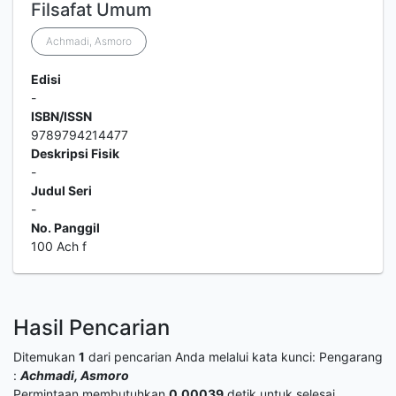
Filsafat Umum
Achmadi, Asmoro
Edisi
-
ISBN/ISSN
9789794214477
Deskripsi Fisik
-
Judul Seri
-
No. Panggil
100 Ach f
Hasil Pencarian
Ditemukan
1
dari pencarian Anda melalui kata kunci:
Pengarang
:
Achmadi, Asmoro
Permintaan membutuhkan
0.00039
detik untuk selesai