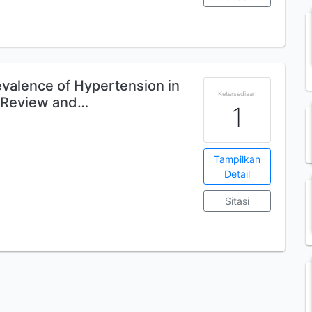
alence of Hypertension in
Ketersediaan
 Review and…
1
Tampilkan
Detail
Sitasi