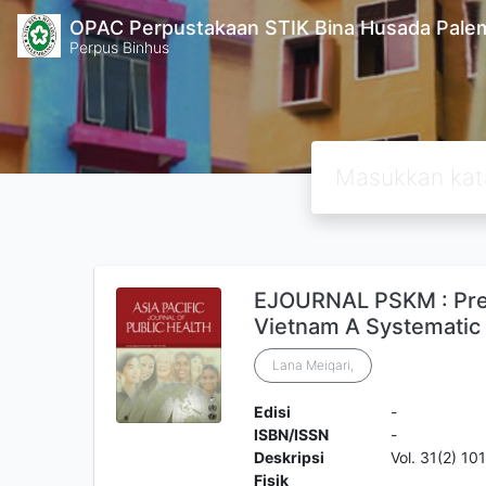
OPAC Perpustakaan STIK Bina Husada Pal
Perpus Binhus
EJOURNAL PSKM : Prev
Vietnam A Systematic
Lana Meiqari,
Edisi
-
ISBN/ISSN
-
Deskripsi
Vol. 31(2) 10
Fisik