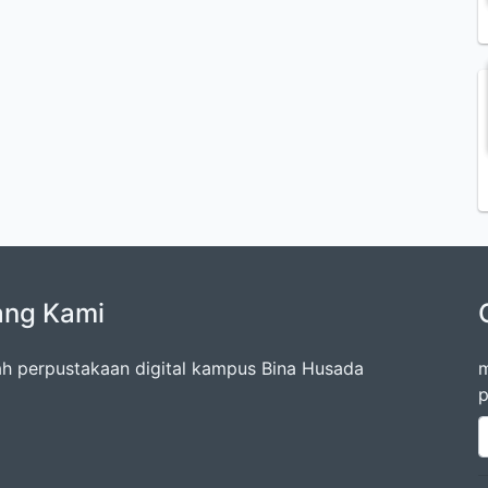
ang Kami
lah perpustakaan digital kampus Bina Husada
m
p