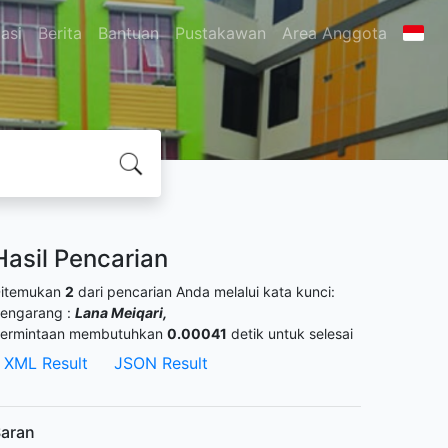
asi
Berita
Bantuan
Pustakawan
Area Anggota
Hasil Pencarian
itemukan
2
dari pencarian Anda melalui kata kunci:
engarang :
Lana Meiqari,
ermintaan membutuhkan
0.00041
detik untuk selesai
XML Result
JSON Result
aran