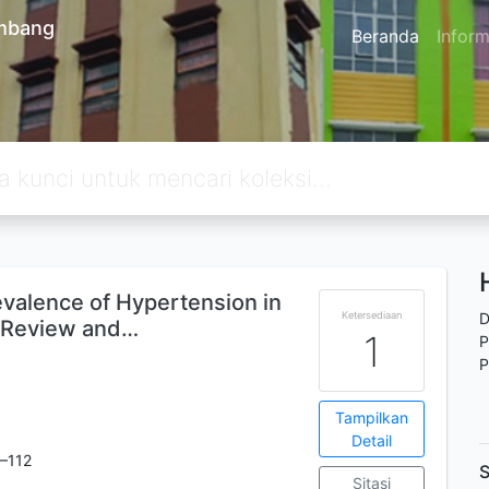
embang
Beranda
Inform
alence of Hypertension in
Ketersediaan
D
 Review and…
1
P
P
Tampilkan
Detail
1–112
S
Sitasi