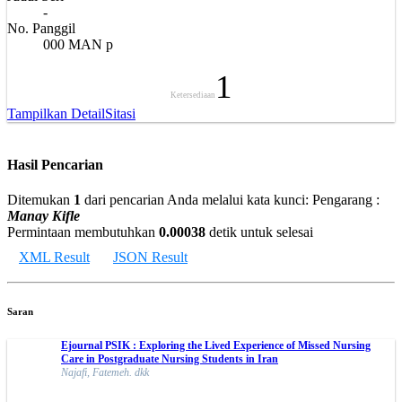
-
No. Panggil
000 MAN p
1
Ketersediaan
Tampilkan Detail
Sitasi
Hasil Pencarian
Ditemukan
1
dari pencarian Anda melalui kata kunci:
Pengarang :
Manay Kifle
Permintaan membutuhkan
0.00038
detik untuk selesai
XML Result
JSON Result
Saran
Ejournal PSIK : Exploring the Lived Experience of Missed Nursing
Care in Postgraduate Nursing Students in Iran
Najafi, Fatemeh. dkk