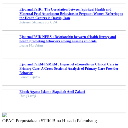
Ejournal PSIK : The Correlation between Spiritual Health and
Maternal-Fetal Attachment Behaviors in Pregnant Women Referring to
the Health Centers in Qazvin, Iran
Zahrani, Shahnaz Tork. dkk
Ejournal PSIK NERS : Relationship between eHealth literacy and
health promoting behaviors among nursing students
Leana Flordeliza
Ejournal PSKM-PSMKM : Impact of eConsults on Clinical Care in
Primary Care: A Cross-Sectional Analysis of Primary Care Provider
Behavior
Lauren Bifulco
Ebook Agama Islam : Siapakah Amil Zakat?
Hanif Luthfi
OPAC Perpustakaan STIK Bina Husada Palembang