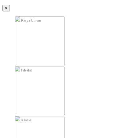
×
Karya Umum
Filsafat
Agama