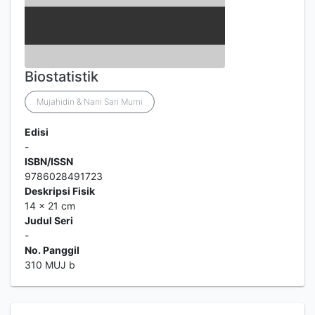
Biostatistik
Mujahidin & Nani Sari Murni
Edisi
-
ISBN/ISSN
9786028491723
Deskripsi Fisik
14 x 21 cm
Judul Seri
-
No. Panggil
310 MUJ b