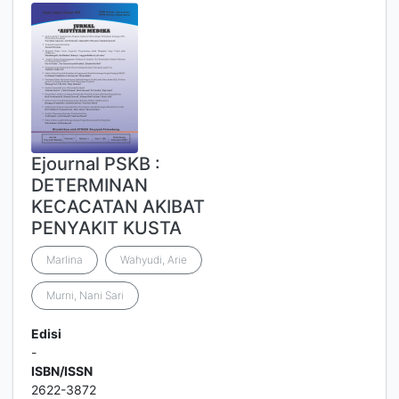
Ejournal PSKB :
DETERMINAN
KECACATAN AKIBAT
PENYAKIT KUSTA
Marlina
Wahyudi, Arie
Murni, Nani Sari
Edisi
-
ISBN/ISSN
2622-3872