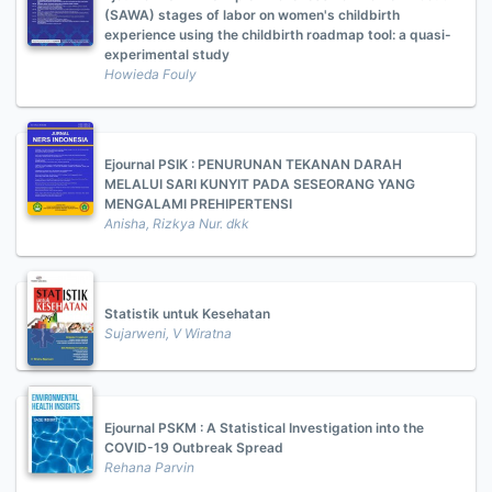
(SAWA) stages of labor on women's childbirth
experience using the childbirth roadmap tool: a quasi-
experimental study
Howieda Fouly
Ejournal PSIK : PENURUNAN TEKANAN DARAH
MELALUI SARI KUNYIT PADA SESEORANG YANG
MENGALAMI PREHIPERTENSI
Anisha, Rizkya Nur. dkk
Statistik untuk Kesehatan
Sujarweni, V Wiratna
Ejournal PSKM : A Statistical Investigation into the
COVID-19 Outbreak Spread
Rehana Parvin