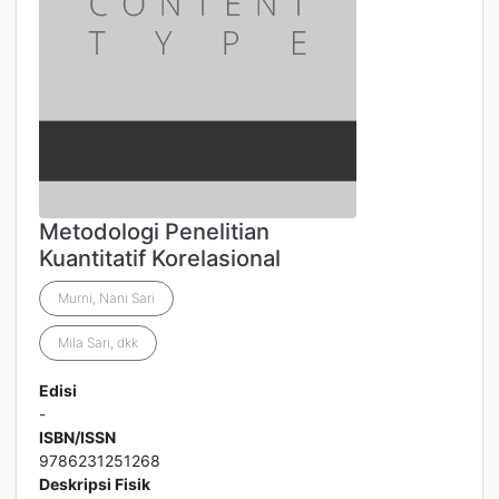
Metodologi Penelitian
Kuantitatif Korelasional
Murni, Nani Sari
Mila Sari, dkk
Edisi
-
ISBN/ISSN
9786231251268
Deskripsi Fisik