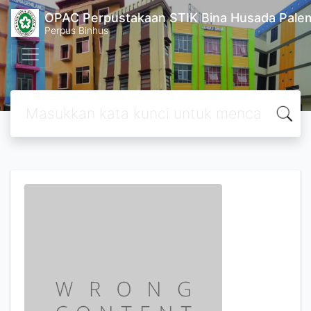
OPAC Perpustakaan STIK Bina Husada Pal
Perpus Binhus