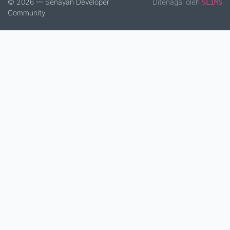
© 2026 — Senayan Developer
Ditenagai oleh
SLiMS
Community